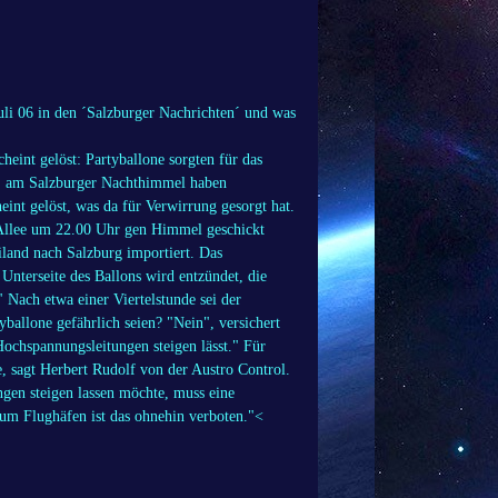
li 06 in den ´Salzburger Nachrichten´ und was
int gelöst: Partyballone sorgten für das
te" am Salzburger Nachthimmel haben
nt gelöst, was da für Verwirrung gesorgt hat.
-Allee um 22.00 Uhr gen Himmel geschickt
iland nach Salzburg importiert. Das
Unterseite des Ballons wird entzündet, die
" Nach etwa einer Viertelstunde sei der
ballone gefährlich seien? "Nein", versichert
ochspannungsleitungen steigen lässt." Für
, sagt Herbert Rudolf von der Austro Control.
gen steigen lassen möchte, muss eine
um Flughäfen ist das ohnehin verboten."<