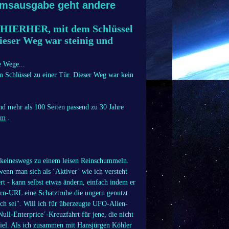
umsausgabe geht andere
te HIERHER, mit dem Schlüssel
dieser Weg war steinig und
 Wege...
 Schlüssel zu einer Tür. Dieser Weg war kein
d mehr als 100 Seiten passend zu 30 Jahre
tm
.
e keineswegs zu einem leisen Reinschummeln.
enn man sich als ´Aktiver´ wie ich versteht
t - kann selbst etwas ändern, einfach indem er
n-URL eine Schatztruhe die ungern genutzt
ich sei". Will ich für überzeugte UFO-Alien-
ull-Enterprice´-Kreuzfahrt für jene, die nicht
iel. Als ich zusammen mit Hansjürgen Köhler