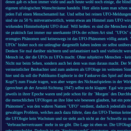
denen gab es schon immer viele und auch heute wohl noch einige, die blin
eigenen ufologischen Wunschträume handeln. Hier allein kann man schon
jeden Fall einen Menschenanteil hat. Und selbst bei reinen UFO-Meldungen
sind sie zu 50 % mitverantwortlich, wenn etwas am Himmel zum UFO wird. 
wirkenden Himmelsobjekt UFO drauf. Will heißen: es sind die Menschen d
sie praktisch fast immer nur unerkannte IFOs der echten Art sind. "UFOs" 
erzeugtes Phänomen und keineswegs ist das UFO-Phänomen völlig autark. Vi
UFOs" bisher noch nie unleugbar dargestellt haben indem sie selbst unüberse
Denken Sie mal darüber nüchtern und unfanatisiert nach und vielleicht wer
Mensch ist, der die UFOs zu UFOs macht. Ohne subjektive Menschen - kein
Nicht nur beim Sehen, sondern auch bei dem was man daraus macht. Der M
vermeintlicher Beobachter und zum anderen als UFOloge im weitesten Sinne
hier und da soll die Publikums-Euphorie in der Fankurve das Spiel auf 
Kopf?) zum Finale tragen, was aber wegen des Nichtaufspielens in der W
(gerechnet ab der Arnold-Sichtung 1947) selbst nicht klappte. Egal wie p
jeweils in ihrer Epoche waren und jede schon für ihr ´Morgen´ den Durchbr
die menschlichen UFOlogen an ihre Idee wie besessen glauben, hat ein poten
Phänomen", was den wahren Namen "UFO" verdient, dadurch jedenfalls nicht
gewaltiges Problem, welches auch dazu führte, dass das UFO-Themas keine 
die UFOlogie kein Wachstum und sie steht auch nicht an der Schwelle zu 
´Verbrauchervertrauen´ mehr in sie gibt. Die Lage ist eben so. Die UFOlogi
sehr verschuldet. Dadurch ist ein ´Strukturwandel´ eingetreten, ein negative