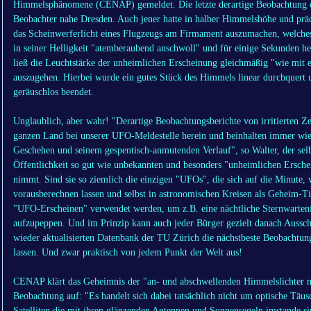
Himmelsphänomene (CENAP) gemeldet. Die letzte derartige Beobachtung er
Beobachter nahe Dresden. Auch jener hatte in halber Himmelshöhe und prä
das Scheinwerferlicht eines Flugzeugs am Firmament auszumachen, welches
in seiner Helligkeit "atemberaubend anschwoll" und für einige Sekunden h
ließ die Leuchtstärke der unheimlichen Erscheinung gleichmäßig "wie mi
auszugehen. Hierbei wurde ein gutes Stück des Himmels linear durchquert
geräuschlos beendet.
Unglaublich, aber wahr! "Derartige Beobachtungsberichte von irritierte
ganzen Land bei unserer UFO-Meldestelle herein und beinhalten immer wie
Geschehen und seinem gespentisch-anmutenden Verlauf", so Walter, der selb
Öffentlichkeit so gut wie unbekannten und besonders "unheimlichen Erschei
nimmt. Sind sie so ziemlich die einzigen "UFOs", die sich auf die Minute,
vorausberechnen lassen und selbst in astronomischen Kreisen als Geheim-
"UFO-Erscheinen" verwendet werden, um z.B. eine nächtliche Sternwartenfü
aufzupeppen. Und im Prinzip kann auch jeder Bürger gezielt danach Aussch
wieder aktualisierten Datenbank der TU Zürich die nächstbeste Beobachtung
lassen. Und zwar praktisch von jedem Punkt der Welt aus!
CENAP klärt das Geheimnis der "an- und abschwellenden Himmelslichter 
Beobachtung auf: "Es handelt sich dabei tatsächlich nicht um optische Täu
Satelliten die mit ihren glänzenden Antennen und Sonnensegeln imstande si