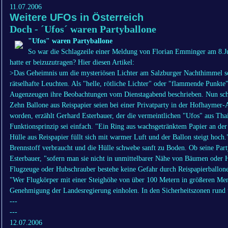
11.07.2006
Weitere UFOs in Österreich
Doch - ´Ufos´ waren Partyballone
"Ufos" waren Partyballone
So war die Schlagzeile einer Meldung von Florian Emminger am 8.Ju
hatte er beizuzutragen? Hier diesen Artikel:
>Das Geheimnis um die mysteriösen Lichter am Salzburger Nachthimmel sche
rätselhafte Leuchten. Als "helle, rötliche Lichter" oder "flammende Punk
Augenzeugen ihre Beobachtungen vom Dienstagabend beschrieben. Nun schei
Zehn Ballone aus Reispapier seien bei einer Privatparty in der Hofhaymer
worden, erzählt Gerhard Esterbauer, der die vermeintlichen "Ufos" aus Tha
Funktionsprinzip sei einfach. "Ein Ring aus wachsgetränktem Papier an der 
Hülle aus Reispapier füllt sich mit warmer Luft und der Ballon steigt hoch.
Brennstoff verbraucht und die Hülle schwebe sanft zu Boden. Ob seine Party
Esterbauer, "sofern man sie nicht in unmittelbarer Nähe von Bäumen oder H
Flugzeuge oder Hubschrauber bestehe keine Gefahr durch Reispapierballone
"Wer Flugkörper mit einer Steighöhe von über 100 Metern in größeren Men
Genehmigung der Landesregierung einholen. In den Sicherheitszonen rund 
---
---
12.07.2006