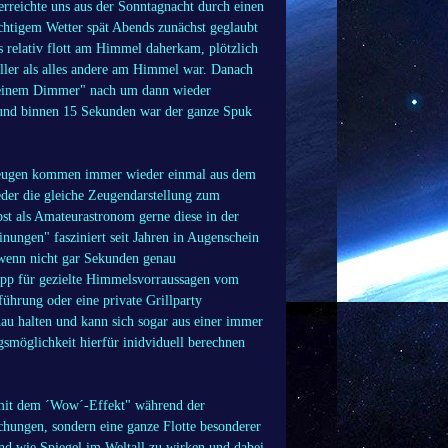
reichte uns aus der Sonntagnacht durch einen
chtigem Wetter spät Abends zunächst geglaubt
 relativ flott am Himmel daherkam, plötzlich
eller als alles andere am Himmel war. Danach
t einem Dimmer" nach um dann wieder
 und binnen 15 Sekunden war der ganze Spuk
n Zeugen kommen immer wieder einmal aus dem
der die gleiche Zeugendarstellung zum
st als Amateurastronom gerne diese in der
nungen" fasziniert seit Jahren in Augenschein
 wenn nicht gar Sekunden genau
Tipp für gezielte Himmelsvorraussagen vom
hrung oder eine private Grillparty
au halten und kann sich sogar aus einer immer
smöglichkeit hierfür inidviduell berechnen
mit dem ´Wow´-Effekt" während der
schungen, sondern eine ganze Flotte besonderer
nd wie Spiegel im Weltall zu wirken und dabei