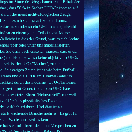
dlings im Sinne des Wegschauens zum Erhalt der
 sehen, dass 50 % in Sachen UFO-Phänomen auf
 durch die meist nicht-ufologischen Zeugen
Schließlich steht ja auf keinem komisch-
ie daraus so oder so ein UFO machen, obwohl
sind so zu einem guten Teil ein von Menschen
elleicht ist dies der Grund, warum sich "echte
hbar über oder unter uns materialisierten.
den Sie dann auch einsehen müssen, dass es der
e (und bisher sowieso keine objektiven) UFOs.
ensch ist der UFO-"Macher", zum einen als
. Seit ewigen Zeiten ist es wie beim Fußball -
dem Rasen und die UFOs am Himmel (oder im
irklichkeit durch das moderne "UFO-Phänomen"
ositiv gestimmt Generationen von UFO-Fans
uch erwartete. Einen "Heimvorteil", nur weil
ziell "echtes physikalisches Exoten-
 wirklich erfahren. Und dies ist ein
stark wachsende Branche mehr ist. Es gibt für
neuem Wachstum, weil es kein
e hat sich mit ihren Ideen und Versprechen zu
r Trend für alle in diesem Sektor. Das