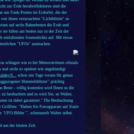
t zur Erde herabreflektieren sind die
eihe um Funk-Posten im Erdorbit, die der
on ihnen verursachten "Lichtblitzte" so
reisen auf sechs Bahnebenen die Erde und
sie fallen am besten nur in der Zeit der
 einfallenden Sonnenlichts auf. Mit etwas
künstlichen "UFOs" ausmachen.
zu schlagen wie es bei Meteorströmen oftmals
om mal nicht so opulent wie angekündigt
alsky/S...
schon um Tage voraus für genau
nggezogener Himmelsblitzer" prächtig
s Beste - völlig kostenlos wird Ihnen so die
zu beobachten und es wird Sie, so Walter,
unen ist dabei garantiert." Die Beobachtung
e Grillfete. "Halten Sie Fotoapparate auf Stativ
le ´UFO-Bilder´", schmunzelt Walter selbst.
 aus der letzten Zeit.