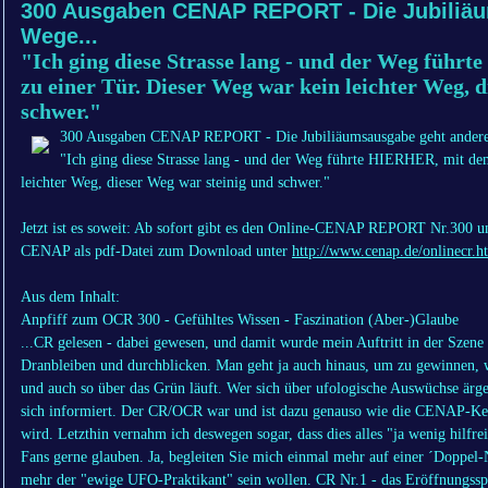
300 Ausgaben CENAP REPORT - Die Jubiliä
Wege...
"Ich ging diese Strasse lang - und der Weg führ
zu einer Tür. Dieser Weg war kein leichter Weg, 
schwer."
300 Ausgaben CENAP REPORT - Die Jubiliäumsausgabe geht andere
"Ich ging diese Strasse lang - und der Weg führte HIERHER, mit dem
leichter Weg, dieser Weg war steinig und schwer."
Jetzt ist es soweit: Ab sofort gibt es den Online-CENAP REPORT Nr.300 un
CENAP als pdf-Datei zum Download unter
http://www.cenap.de/onlinecr.h
Aus dem Inhalt:
Anpfiff zum OCR 300 - Gefühltes Wissen - Faszination (Aber-)Glaube
...CR gelesen - dabei gewesen, und damit wurde mein Auftritt in der Szen
Dranbleiben und durchblicken. Man geht ja auch hinaus, um zu gewinnen, w
und auch so über das Grün läuft. Wer sich über ufologische Auswüchse ärger
sich informiert. Der CR/OCR war und ist dazu genauso wie die CENAP-Ker
wird. Letzthin vernahm ich deswegen sogar, dass dies alles "ja wenig hilfre
Fans gerne glauben. Ja, begleiten Sie mich einmal mehr auf einer ´Doppel-N
mehr der "ewige UFO-Praktikant" sein wollen. CR Nr.1 - das Eröffnungssp