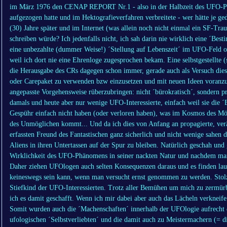
im März 1976 den CENAP REPORT Nr.1 - also in der Halbzeit des UFO-P
aufgezogen hatte und im Hektografieverfahren verbreitete - wer hätte je g
(30) Jahre später und im Internet (was allein noch nicht einmal ein SF-Tra
schreiben würde? Ich jedenfalls nicht, ich sah darin nie wirklich eine ´Be
eine unbezahlte (dummer Weise!) ´Stellung auf Lebenszeit´ im UFO-Feld o
weil ich dort nie eine Ehrenloge zugesprochen bekam. Eine selbstgestellte (
die Herausgabe des CRs dagegen schon immer, gerade auch als Versuch dies
oder Carepaket zu verwenden bzw einzusetzen und mit neuen Ideen voran
angepasste Vorgehensweise rüberzubringen: nicht ´bürokratisch´, sondern pr
damals und heute aber nur wenige UFO-Interessierte, einfach weil sie die ´
Gespühr einfach nicht haben (oder verloren haben), was im Kosmos des M
des Unmöglichen kommt... Und da ich dies von Anfang an propagierte, ve
erfassten Freund des Fantastischen ganz sicherlich und nicht wenige sahen 
Aliens in ihren Untertassen auf der Spur zu bleiben. Natürlich geschah und
Wirklichkeit des UFO-Phänomens in seiner nackten Natur und nachdem man
Daher ziehen UFOlogen auch selten Konsequenzen daraus und es finden lauf
keineswegs sein kann, wenn man versucht ernst genommen zu werden. Stol
Stiefkind der UFO-Interessierten. Trotz aller Bemühen um mich zu zermürb
ich es damit geschafft. Wenn ich mir dabei aber auch das Lächeln verkneife
Somit wurden auch die ´Machenschaften´ innerhalb der UFOlogie aufrecht e
ufologischen ´Selbstverliebten´ und die damit auch zu Meistermachern (= 