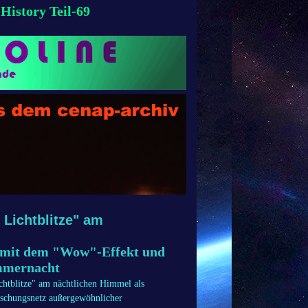
istory Teil-69
Lichtblitze" am
s mit dem "Wow"-Effekt und
ommernacht
chtblitze" am nächtlichen Himmel als
rschungsnetz außergewöhnlicher