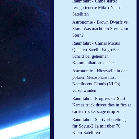
Raumfahrt - China startet
ferngesteuerte Mikro-Nano-
Satelliten
Astronomie - Brown Dwarfs vs.
Stars: Was macht ein Stern zum
Stern?
Raumfahrt - Chinas Micius
Quanten-Satellit ist großer
Schritt bei geheimen
Kommunikationskanäle
Astronomie - Hitzewelle in der
polaren Mesosphäre lässt
Noctilucent Clouds (NLCs)
verschwinden
Raumfahrt - Progress-67 Start:
Kamaz truck driver dies in fire at
carrier rocket stage drop zonet
Raumfahrt - Startvorbereitung
für Soyuz-2.1a mit über 70
Klein-Satelliten