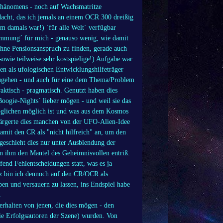
hänomens - noch auf Wachsmatritze
edacht, das ich jemals an einem OCR 300 dreißig
um damals war!) ´für alle Welt´ verfügbar
stimmung´ für mich - genauso wenig, wie damit
hne Pensionsanspruch zu finden, gerade auch
sowie teilweise sehr kostspielige!) Aufgabe war
en als ufologischen Entwicklungshilfeträger
zugehen - und auch für eine dem Thema/Problem
aktisch - pragmatisch. Genutzt haben dies
Boogie-Nights´ lieber mögen - und weil sie das
öglichen möglich ist und was aus dem Kosmos
rärgerte dies manchen von der UFO-Alien-Idee
damit den CR als "nicht hilfreich" an, um den
 geschieht dies nur unter Ausblendung der
 ihm den Mantel des Geheimnisvollen entriß.
end Fehlentscheidungen statt, was es ja
z bin ich dennoch auf den CR/OCR als
en und versauern zu lassen, ins Endspiel habe
.
rhalten von jenen, die dies mögen - den
die Erfolgsautoren der Szene) wurden. Von