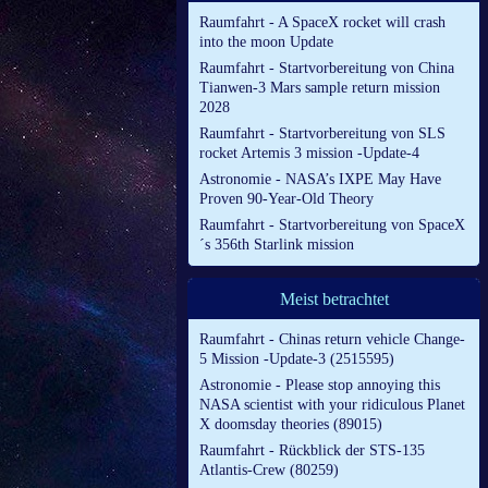
Raumfahrt - A SpaceX rocket will crash
into the moon Update
Raumfahrt - Startvorbereitung von China
Tianwen-3 Mars sample return mission
2028
Raumfahrt - Startvorbereitung von SLS
rocket Artemis 3 mission -Update-4
Astronomie - NASA’s IXPE May Have
Proven 90-Year-Old Theory
Raumfahrt - Startvorbereitung von SpaceX
´s 356th Starlink mission
Meist betrachtet
Raumfahrt - Chinas return vehicle Change-
5 Mission -Update-3 (2515595)
Astronomie - Please stop annoying this
NASA scientist with your ridiculous Planet
X doomsday theories (89015)
Raumfahrt - Rückblick der STS-135
Atlantis-Crew (80259)