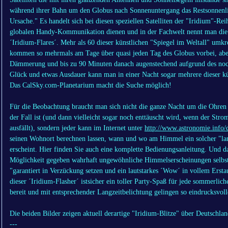
während ihrer Bahn um den Globus nach Sonnenuntergang das Restsonnenlich
Ursache." Es handelt sich bei diesen speziellen Satelliten der "Iridium"-R
globalen Handy-Kommunikation dienen und in der Fachwelt nennt man die v
´Iridium-Flares´. Mehr als 60 dieser künstlichen "Spiegel im Weltall" umk
kommen so mehrmals am Tage über quasi jeden Tag des Globus vorbei, aber 
Dämmerung und bis zu 90 Minuten danach augenstechend aufgrund des noch
Glück und etwas Ausdauer kann man in einer Nacht sogar mehrere dieser 
Das CalSky.com-Planetarium macht die Suche möglich!
Für die Beobachtung braucht man sich nicht die ganze Nacht um die Ohren 
der Fall ist (und dann vielleicht sogar noch enttäuscht wird, wenn der Str
ausfällt), sondern jeder kann im Internet unter
http://www.astronomie.info/c
seinen Wohnort berechnen lassen, wann und wo am Himmel ein solcher "la
erscheint. Hier finden Sie auch eine komplette Bedienungsanleitung. Und da
Möglichkeit gegeben wahrhaft ungewöhnliche Himmelserscheinungen selbst 
"garantiert in Verzückung setzen und ein lautstarkes ´Wow´ in vollem Ersta
dieser ´Iridium-Flasher´ istsicher ein toller Party-Spaß für jede sommerlich
bereit und mit entsprechender Langzeitbelichtung gelingen so eindrucksvol
Die beiden Bilder zeigen aktuell derartige "Iridium-Blitze" über Deutschland
---