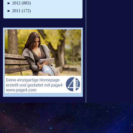
►
2012 (883)
►
2011 (172)