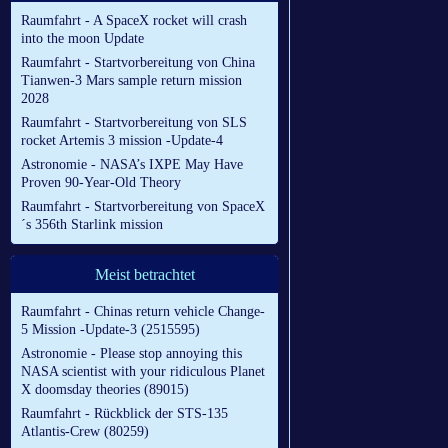
Raumfahrt - A SpaceX rocket will crash
into the moon Update
Raumfahrt - Startvorbereitung von China
Tianwen-3 Mars sample return mission
2028
Raumfahrt - Startvorbereitung von SLS
rocket Artemis 3 mission -Update-4
Astronomie - NASA’s IXPE May Have
Proven 90-Year-Old Theory
Raumfahrt - Startvorbereitung von SpaceX
´s 356th Starlink mission
Meist betrachtet
Raumfahrt - Chinas return vehicle Change-
5 Mission -Update-3 (2515595)
Astronomie - Please stop annoying this
NASA scientist with your ridiculous Planet
X doomsday theories (89015)
Raumfahrt - Rückblick der STS-135
Atlantis-Crew (80259)