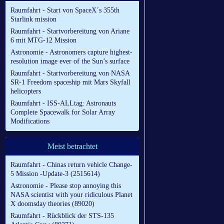
Raumfahrt - Start von SpaceX´s 355th
Starlink mission
Raumfahrt - Startvorbereitung von Ariane
6 mit MTG-12 Mission
Astronomie - Astronomers capture highest-
resolution image ever of the Sun’s surface
Raumfahrt - Startvorbereitung von NASA
SR-1 Freedom spaceship mit Mars Skyfall
helicopters
Raumfahrt - ISS-ALLtag: Astronauts
Complete Spacewalk for Solar Array
Modifications
Meist betrachtet
Raumfahrt - Chinas return vehicle Change-
5 Mission -Update-3 (2515614)
Astronomie - Please stop annoying this
NASA scientist with your ridiculous Planet
X doomsday theories (89020)
Raumfahrt - Rückblick der STS-135