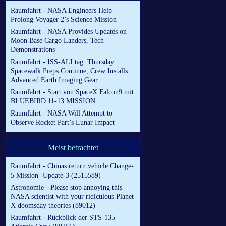
Raumfahrt - NASA Engineers Help
Prolong Voyager 2’s Science Mission
Raumfahrt - NASA Provides Updates on
Moon Base Cargo Landers, Tech
Demonstrations
Raumfahrt - ISS-ALLtag: Thursday
Spacewalk Preps Continue, Crew Installs
Advanced Earth Imaging Gear
Raumfahrt - Start von SpaceX Falcon9 mit
BLUEBIRD 11-13 MISSION
Raumfahrt - NASA Will Attempt to
Observe Rocket Part’s Lunar Impact
Meist betrachtet
Raumfahrt - Chinas return vehicle Change-
5 Mission -Update-3 (2515589)
Astronomie - Please stop annoying this
NASA scientist with your ridiculous Planet
X doomsday theories (89012)
Raumfahrt - Rückblick der STS-135