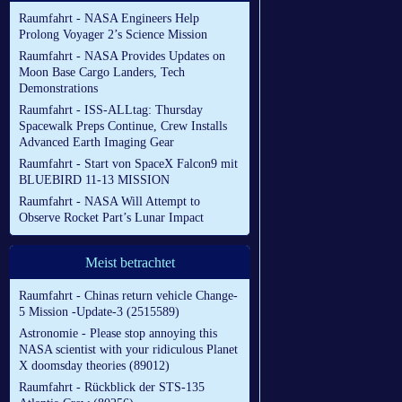
Raumfahrt - NASA Engineers Help
Prolong Voyager 2’s Science Mission
Raumfahrt - NASA Provides Updates on
Moon Base Cargo Landers, Tech
Demonstrations
Raumfahrt - ISS-ALLtag: Thursday
Spacewalk Preps Continue, Crew Installs
Advanced Earth Imaging Gear
Raumfahrt - Start von SpaceX Falcon9 mit
BLUEBIRD 11-13 MISSION
Raumfahrt - NASA Will Attempt to
Observe Rocket Part’s Lunar Impact
Meist betrachtet
Raumfahrt - Chinas return vehicle Change-
5 Mission -Update-3 (2515589)
Astronomie - Please stop annoying this
NASA scientist with your ridiculous Planet
X doomsday theories (89012)
Raumfahrt - Rückblick der STS-135