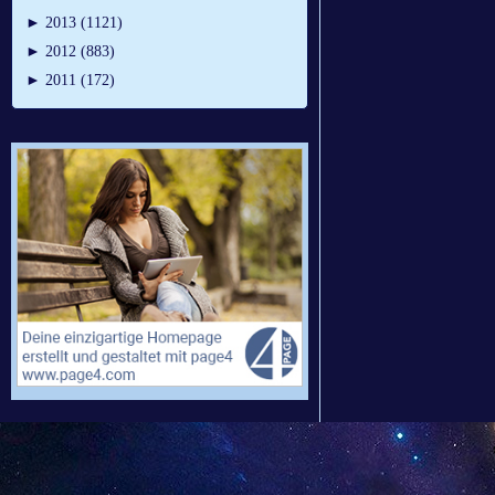
►
2013 (1121)
►
2012 (883)
►
2011 (172)