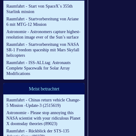
Raumfahrt - Start von SpaceX´s 355th
Starlink mission
Raumfahrt - Startvorbereitung von Ariane
6 mit MTG-12 Mission
Astronomie - Astronomers capture highest-
resolution image ever of the Sun’s surface
Raumfahrt - Startvorbereitung von NASA
SR-1 Freedom spaceship mit Mars Skyfall
helicopters
Raumfahrt - ISS-ALLtag: Astronauts
Complete Spacewalk for Solar Array
Modifications
Meist betrachtet
Raumfahrt - Chinas return vehicle Change-
5 Mission -Update-3 (2515619)
Astronomie - Please stop annoying this
NASA scientist with your ridiculous Planet
X doomsday theories (89023)
Raumfahrt - Rückblick der STS-135