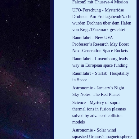
Falcon9 mit Thuraya-4 Mission
UFO-Forschung - Mysteriöse
Drohnen: Am Freitagabend/Nacht
wurden Drohnen über dem Hafen
von Køge/Dänemark gesichtet.
Raumfahrt - New UVA
Professor’s Research May Boost
Next-Generation Space Rockets
Raumfahrt - Luxembourg leads
way in European space funding
Raumfahrt - Starlab: Hospitality
in Space
Astronomie - January’s Night
Sky Notes: The Red Planet
Science - Mystery of supra-
thermal ions in fusion plasmas
solved by advanced collision
models
Astronomie - Solar wind
squashed Uranus’s magnetosphere