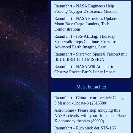
Raumfahrt - NASA Engineers Help
Prolong Voyager 2’s Science Mission
Raumfahrt - NASA Provides Updates on
Moon Base Cargo Landers, Tech
Demonstrations
Raumfahrt - ISS-ALLtag: Thursday
Spacewalk Preps Continue, Crew Installs
Advanced Earth Imaging Gear
Raumfahrt - Start von SpaceX Falcon9 mit
BLUEBIRD 11-13 MISSION
Raumfahrt - NASA Will Attempt to
Observe Rocket Part’s Lunar Impact
Meist betrachtet
Raumfahrt - Chinas return vehicle Change-
5 Mission -Update-3 (2515580)
Astronomie - Please stop annoying this
NASA scientist with your ridiculous Planet
X doomsday theories (89009)
Raumfahrt - Rückblick der STS-135