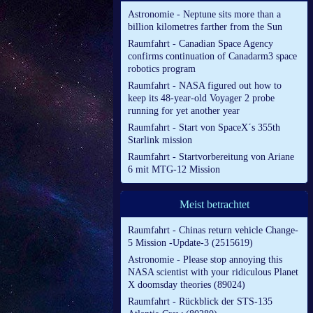
Astronomie - Neptune sits more than a
billion kilometres farther from the Sun
Raumfahrt - Canadian Space Agency
confirms continuation of Canadarm3 space
robotics program
Raumfahrt - NASA figured out how to
keep its 48-year-old Voyager 2 probe
running for yet another year
Raumfahrt - Start von SpaceX´s 355th
Starlink mission
Raumfahrt - Startvorbereitung von Ariane
6 mit MTG-12 Mission
Meist betrachtet
Raumfahrt - Chinas return vehicle Change-
5 Mission -Update-3 (2515619)
Astronomie - Please stop annoying this
NASA scientist with your ridiculous Planet
X doomsday theories (89024)
Raumfahrt - Rückblick der STS-135