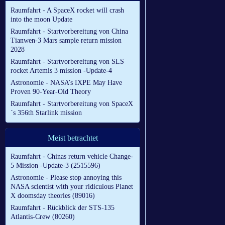
Raumfahrt - A SpaceX rocket will crash
into the moon Update
Raumfahrt - Startvorbereitung von China
Tianwen-3 Mars sample return mission
2028
Raumfahrt - Startvorbereitung von SLS
rocket Artemis 3 mission -Update-4
Astronomie - NASA’s IXPE May Have
Proven 90-Year-Old Theory
Raumfahrt - Startvorbereitung von SpaceX
´s 356th Starlink mission
Meist betrachtet
Raumfahrt - Chinas return vehicle Change-
5 Mission -Update-3 (2515596)
Astronomie - Please stop annoying this
NASA scientist with your ridiculous Planet
X doomsday theories (89016)
Raumfahrt - Rückblick der STS-135
Atlantis-Crew (80260)