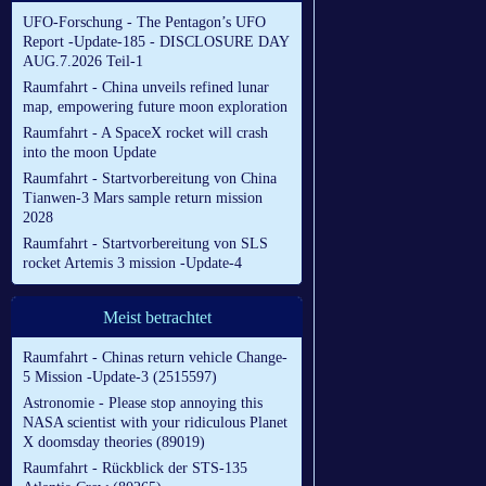
UFO-Forschung - The Pentagon’s UFO
Report -Update-185 - DISCLOSURE DAY
AUG.7.2026 Teil-1
Raumfahrt - China unveils refined lunar
map, empowering future moon exploration
Raumfahrt - A SpaceX rocket will crash
into the moon Update
Raumfahrt - Startvorbereitung von China
Tianwen-3 Mars sample return mission
2028
Raumfahrt - Startvorbereitung von SLS
rocket Artemis 3 mission -Update-4
Meist betrachtet
Raumfahrt - Chinas return vehicle Change-
5 Mission -Update-3 (2515597)
Astronomie - Please stop annoying this
NASA scientist with your ridiculous Planet
X doomsday theories (89019)
Raumfahrt - Rückblick der STS-135