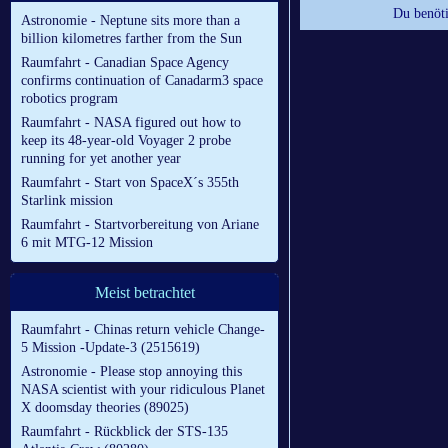
Du benöti
Astronomie - Neptune sits more than a
billion kilometres farther from the Sun
Raumfahrt - Canadian Space Agency
confirms continuation of Canadarm3 space
robotics program
Raumfahrt - NASA figured out how to
keep its 48-year-old Voyager 2 probe
running for yet another year
Raumfahrt - Start von SpaceX´s 355th
Starlink mission
Raumfahrt - Startvorbereitung von Ariane
6 mit MTG-12 Mission
Meist betrachtet
Raumfahrt - Chinas return vehicle Change-
5 Mission -Update-3 (2515619)
Astronomie - Please stop annoying this
NASA scientist with your ridiculous Planet
X doomsday theories (89025)
Raumfahrt - Rückblick der STS-135