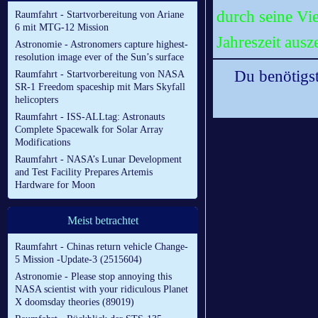
durch seine Vie
Raumfahrt - Startvorbereitung von Ariane
6 mit MTG-12 Mission
Jahreszeit ausz
Astronomie - Astronomers capture highest-
resolution image ever of the Sun’s surface
Du benötigst
Raumfahrt - Startvorbereitung von NASA
SR-1 Freedom spaceship mit Mars Skyfall
helicopters
Raumfahrt - ISS-ALLtag: Astronauts
Complete Spacewalk for Solar Array
Modifications
Raumfahrt - NASA’s Lunar Development
and Test Facility Prepares Artemis
Hardware for Moon
Meist betrachtet
Raumfahrt - Chinas return vehicle Change-
5 Mission -Update-3 (2515604)
Astronomie - Please stop annoying this
NASA scientist with your ridiculous Planet
X doomsday theories (89019)