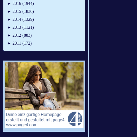
►
2016 (1944)
►
2015 (1836)
►
2014 (1329)
►
2013 (1121)
►
2012 (883)
►
2011 (172)