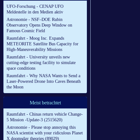
UFO-Forschung - CENAP UFO
Meldestelle in den Medien aktiv
Astronomie - NSF–DOE Rubin
Observatory Opens Deep Window on
Famous Cosmic Field
Raumfahrt - Moog Inc. Expands
METEORITE Satellite Bus Capacity for
High-Maneuverability Missions
Raumfahrt - University unveils new
cutting-edge testing facility to simulate
space conditions
Raumfahrt - Why NASA Wants to Send a
Laser-Powered Drone Into Caves Beneath
the Moon
Meist betrachtet
Raumfahrt - Chinas return vehicle Change-
5 Mission -Update-3 (2515620)
Astronomie - Please stop annoying this
NASA scientist with your ridiculous Planet
X doomsday theories (89029)