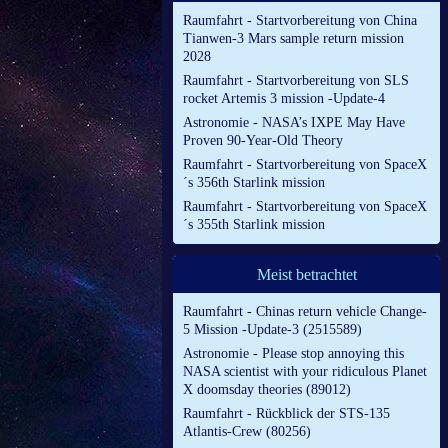
Raumfahrt - Startvorbereitung von China
Tianwen-3 Mars sample return mission
2028
Raumfahrt - Startvorbereitung von SLS
rocket Artemis 3 mission -Update-4
Astronomie - NASA’s IXPE May Have
Proven 90-Year-Old Theory
Raumfahrt - Startvorbereitung von SpaceX
´s 356th Starlink mission
Raumfahrt - Startvorbereitung von SpaceX
´s 355th Starlink mission
Meist betrachtet
Raumfahrt - Chinas return vehicle Change-
5 Mission -Update-3 (2515589)
Astronomie - Please stop annoying this
NASA scientist with your ridiculous Planet
X doomsday theories (89012)
Raumfahrt - Rückblick der STS-135
Atlantis-Crew (80256)