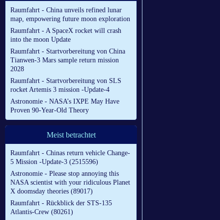
Raumfahrt - China unveils refined lunar
map, empowering future moon exploration
Raumfahrt - A SpaceX rocket will crash
into the moon Update
Raumfahrt - Startvorbereitung von China
Tianwen-3 Mars sample return mission
2028
Raumfahrt - Startvorbereitung von SLS
rocket Artemis 3 mission -Update-4
Astronomie - NASA’s IXPE May Have
Proven 90-Year-Old Theory
Meist betrachtet
Raumfahrt - Chinas return vehicle Change-
5 Mission -Update-3 (2515596)
Astronomie - Please stop annoying this
NASA scientist with your ridiculous Planet
X doomsday theories (89017)
Raumfahrt - Rückblick der STS-135
Atlantis-Crew (80261)