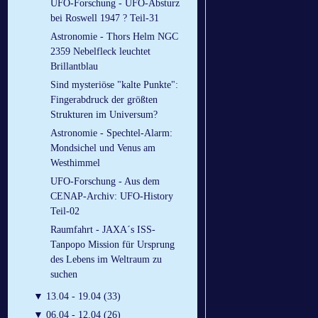
UFO-Forschung - UFO-Absturz
bei Roswell 1947 ? Teil-31
Astronomie - Thors Helm NGC
2359 Nebelfleck leuchtet
Brillantblau
Sind mysteriöse "kalte Punkte":
Fingerabdruck der größten
Strukturen im Universum?
Astronomie - Spechtel-Alarm:
Mondsichel und Venus am
Westhimmel
UFO-Forschung - Aus dem
CENAP-Archiv: UFO-History
Teil-02
Raumfahrt - JAXA´s ISS-
Tanpopo Mission für Ursprung
des Lebens im Weltraum zu
suchen
▼
13.04 - 19.04 (33)
▼
06.04 - 12.04 (26)