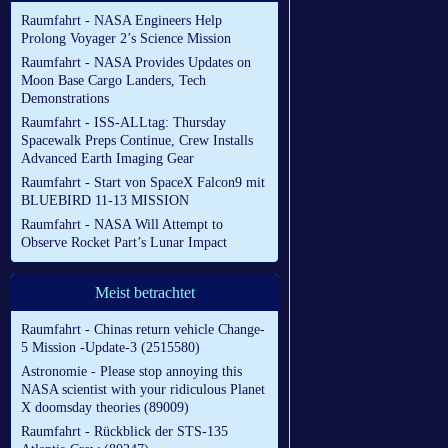
Raumfahrt - NASA Engineers Help
Prolong Voyager 2’s Science Mission
Raumfahrt - NASA Provides Updates on
Moon Base Cargo Landers, Tech
Demonstrations
Raumfahrt - ISS-ALLtag: Thursday
Spacewalk Preps Continue, Crew Installs
Advanced Earth Imaging Gear
Raumfahrt - Start von SpaceX Falcon9 mit
BLUEBIRD 11-13 MISSION
Raumfahrt - NASA Will Attempt to
Observe Rocket Part’s Lunar Impact
Meist betrachtet
Raumfahrt - Chinas return vehicle Change-
5 Mission -Update-3 (2515580)
Astronomie - Please stop annoying this
NASA scientist with your ridiculous Planet
X doomsday theories (89009)
Raumfahrt - Rückblick der STS-135