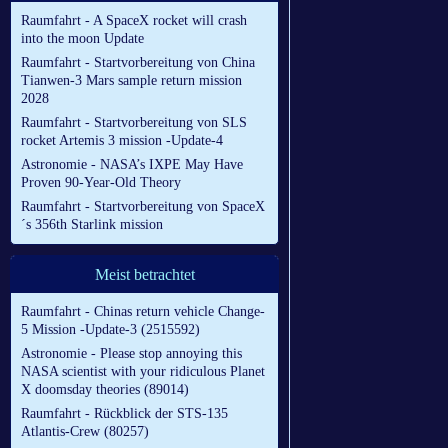
Raumfahrt - A SpaceX rocket will crash
into the moon Update
Raumfahrt - Startvorbereitung von China
Tianwen-3 Mars sample return mission
2028
Raumfahrt - Startvorbereitung von SLS
rocket Artemis 3 mission -Update-4
Astronomie - NASA’s IXPE May Have
Proven 90-Year-Old Theory
Raumfahrt - Startvorbereitung von SpaceX
´s 356th Starlink mission
Meist betrachtet
Raumfahrt - Chinas return vehicle Change-
5 Mission -Update-3 (2515592)
Astronomie - Please stop annoying this
NASA scientist with your ridiculous Planet
X doomsday theories (89014)
Raumfahrt - Rückblick der STS-135
Atlantis-Crew (80257)