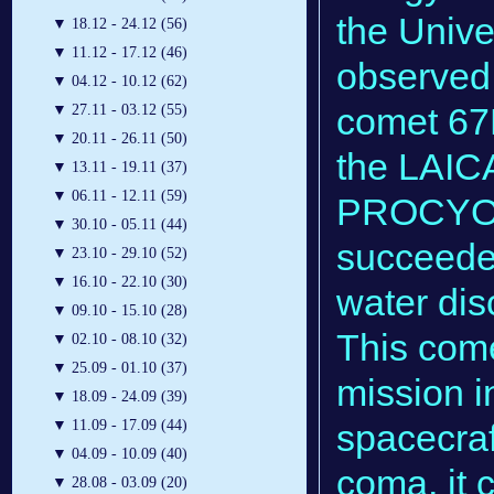
the Unive
▼
18.12 - 24.12 (56)
▼
11.12 - 17.12 (46)
observed 
▼
04.12 - 10.12 (62)
comet 67
▼
27.11 - 03.12 (55)
▼
20.11 - 26.11 (50)
the LAIC
▼
13.11 - 19.11 (37)
▼
06.11 - 12.11 (59)
PROCYON 
▼
30.10 - 05.11 (44)
succeeded
▼
23.10 - 29.10 (52)
▼
16.10 - 22.10 (30)
water dis
▼
09.10 - 15.10 (28)
This come
▼
02.10 - 08.10 (32)
▼
25.09 - 01.10 (37)
mission i
▼
18.09 - 24.09 (39)
spacecraf
▼
11.09 - 17.09 (44)
▼
04.09 - 10.09 (40)
coma, it 
▼
28.08 - 03.09 (20)