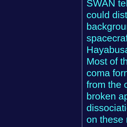
SWAN tel
could dis
backgrou
spacecraf
Hayabusa
Most of t
coma for
from the 
broken ap
dissocia
on these