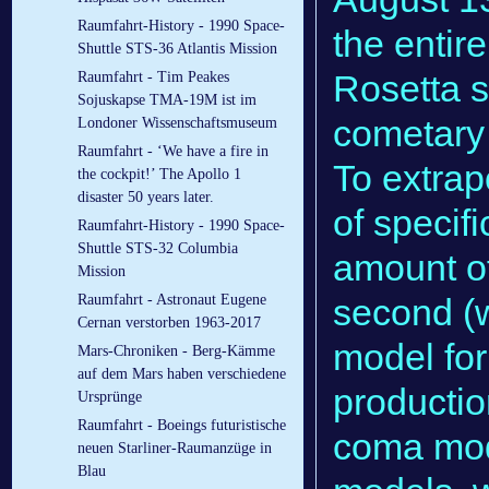
Raumfahrt-History - 1990 Space-
the entir
Shuttle STS-36 Atlantis Mission
Rosetta s
Raumfahrt - Tim Peakes
Sojuskapse TMA-19M ist im
cometary
Londoner Wissenschaftsmuseum
Raumfahrt - ‘We have a fire in
To extrap
the cockpit!’ The Apollo 1
disaster 50 years later.
of specif
Raumfahrt-History - 1990 Space-
Shuttle STS-32 Columbia
amount of
Mission
second (w
Raumfahrt - Astronaut Eugene
Cernan verstorben 1963-2017
model for
Mars-Chroniken - Berg-Kämme
auf dem Mars haben verschiedene
productio
Ursprünge
Raumfahrt - Boeings futuristische
coma mod
neuen Starliner-Raumanzüge in
Blau