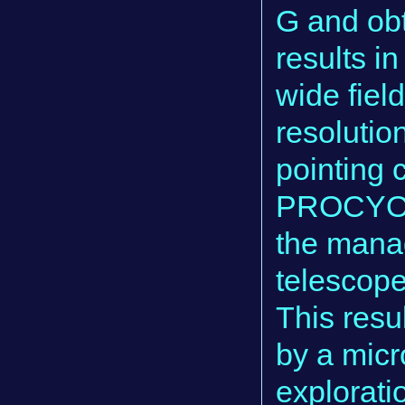
G and obta
results i
wide fiel
resolutio
pointing 
PROCYON 
the manag
telescop
This resul
by a micr
explorati