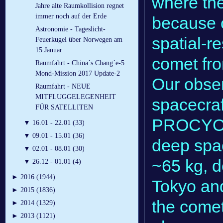
where the
Jahre alte Raumkollision regnet
immer noch auf der Erde
because 
Astronomie - Tageslicht-
spatial-re
Feuerkugel über Norwegen am
15.Januar
comet fr
Raumfahrt - China´s Chang´e-5
Mond-Mission 2017 Update-2
Our obse
Raumfahrt - NEUE
MITFLUGGELEGENHEIT
spacecraf
FÜR SATELLITEN
PROCYON 
▼
16.01 - 22.01 (33)
▼
09.01 - 15.01 (36)
deep spac
▼
02.01 - 08.01 (30)
~65 kg, d
▼
26.12 - 01.01 (4)
►
2016 (1944)
Tokyo an
►
2015 (1836)
the comet
►
2014 (1329)
►
2013 (1121)