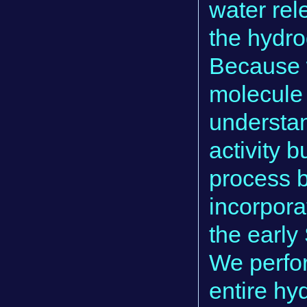
water rel
the hydr
Because 
molecule i
understan
activity 
process 
incorpora
the early
We perfo
entire h