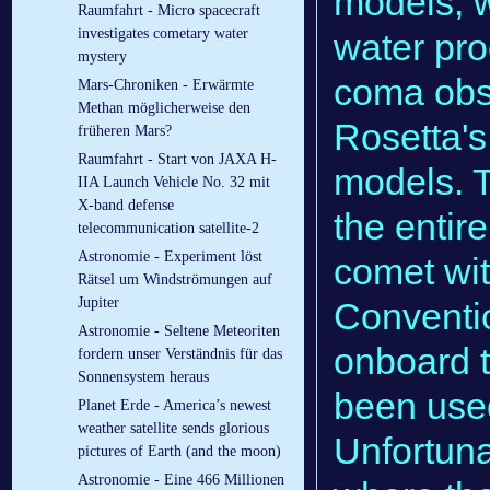
models, 
Raumfahrt - Micro spacecraft
investigates cometary water
water pro
mystery
coma obse
Mars-Chroniken - Erwärmte
Methan möglicherweise den
Rosetta's
früheren Mars?
Raumfahrt - Start von JAXA H-
models. T
IIA Launch Vehicle No. 32 mit
X-band defense
the entir
telecommunication satellite-2
Astronomie - Experiment löst
comet wit
Rätsel um Windströmungen auf
Jupiter
Conventi
Astronomie - Seltene Meteoriten
onboard 
fordern unser Verständnis für das
Sonnensystem heraus
been used
Planet Erde - America’s newest
weather satellite sends glorious
Unfortuna
pictures of Earth (and the moon)
Astronomie - Eine 466 Millionen