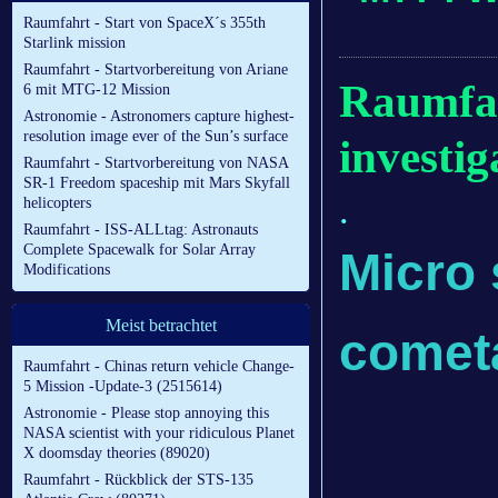
Raumfahrt - Start von SpaceX´s 355th
Starlink mission
Raumfahrt - Startvorbereitung von Ariane
Raumfah
6 mit MTG-12 Mission
Astronomie - Astronomers capture highest-
resolution image ever of the Sun’s surface
investi
Raumfahrt - Startvorbereitung von NASA
SR-1 Freedom spaceship mit Mars Skyfall
.
helicopters
Raumfahrt - ISS-ALLtag: Astronauts
Complete Spacewalk for Solar Array
Micro 
Modifications
Meist betrachtet
comet
Raumfahrt - Chinas return vehicle Change-
5 Mission -Update-3 (2515614)
Astronomie - Please stop annoying this
NASA scientist with your ridiculous Planet
X doomsday theories (89020)
Raumfahrt - Rückblick der STS-135