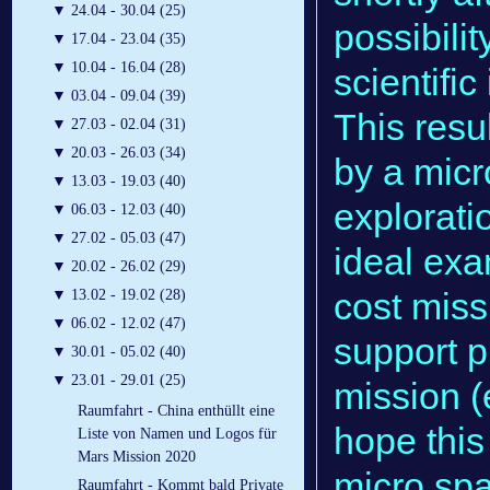
▼
24.04 - 30.04 (25)
possibilit
▼
17.04 - 23.04 (35)
▼
10.04 - 16.04 (28)
scientifi
▼
03.04 - 09.04 (39)
This resul
▼
27.03 - 02.04 (31)
▼
20.03 - 26.03 (34)
by a micr
▼
13.03 - 19.03 (40)
explorati
▼
06.03 - 12.03 (40)
▼
27.02 - 05.03 (47)
ideal exa
▼
20.02 - 26.02 (29)
cost mis
▼
13.02 - 19.02 (28)
▼
06.02 - 12.02 (47)
support p
▼
30.01 - 05.02 (40)
▼
23.01 - 29.01 (25)
mission (
Raumfahrt - China enthüllt eine
hope this
Liste von Namen und Logos für
Mars Mission 2020
micro spa
Raumfahrt - Kommt bald Private