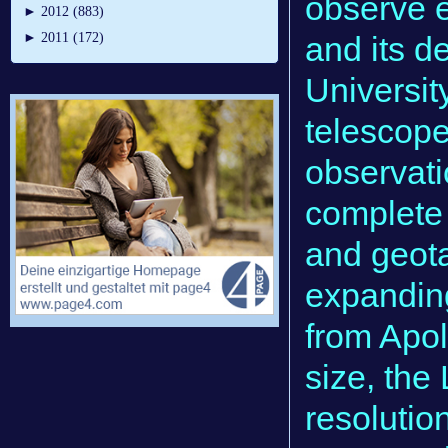
observe 
►
2012 (883)
and its d
►
2011 (172)
Universit
telescope
observati
complete 
and geota
expanding
from Apol
size, the
resolutio