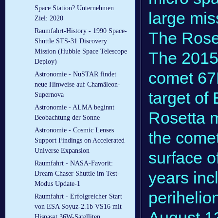
Space Station? Unternehmen
large mis
Ziel: 2020
Raumfahrt-History - 1990 Space-
The Roset
Shuttle STS-31 Discovery
Mission (Hubble Space Telescope
The 2015 
Deploy)
comet 67
Astronomie - NuSTAR findet
neue Hinweise auf Chamäleon-
target of
Supernova
Astronomie - ALMA beginnt
Rosetta m
Beobachtung der Sonne
Astronomie - Cosmic Lenses
the comet
Support Findings on Accelerated
Universe Expansion
surface o
Raumfahrt - NASA-Favorit:
years in
Dream Chaser Shuttle im Test-
Modus Update-1
perihelio
Raumfahrt - Erfolgreicher Start
von ESA Soyuz-2.1b VS16 mit
August 13
Hispasat 36W-Satelliten