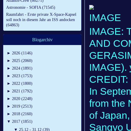
Atlantis-Crew (80271)
Astronomie - SOFIA (71545)
Raumfahrt - Erste private X-Space-Kapsel
soll noch in diesem Jahr an ISS andocken
(64863)
IMAGE:
Blogarchiv
AND CO
GERASI
►
2026 (1146)
►
2025 (2060)
IMAGE).
►
2024 (1891)
CREDIT:
►
2023 (1753)
►
2022 (1800)
In Septe
►
2021 (1792)
►
2020 (2248)
from the 
►
2019 (2513)
of Japan,
►
2018 (2160)
▼
2017 (1851)
Sangyo Un
▼
25.12 - 31.12 (39)