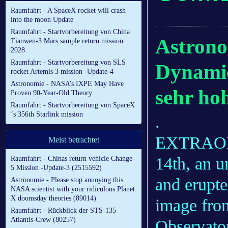
Raumfahrt - A SpaceX rocket will crash
into the moon Update
Raumfahrt - Startvorbereitung von China
Astrono
Tianwen-3 Mars sample return mission
2028
Raumfahrt - Startvorbereitung von SLS
Dynamic
rocket Artemis 3 mission -Update-4
Astronomie - NASA’s IXPE May Have
sehr ho
Proven 90-Year-Old Theory
Raumfahrt - Startvorbereitung von SpaceX
´s 356th Starlink mission
.
EXTRAOR
Meist betrachtet
14th, an u
Raumfahrt - Chinas return vehicle Change-
5 Mission -Update-3 (2515592)
and erupte
Astronomie - Please stop annoying this
NASA scientist with your ridiculous Planet
X doomsday theories (89014)
image fro
Raumfahrt - Rückblick der STS-135
Atlantis-Crew (80257)
Observator